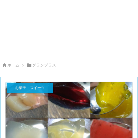

ホーム
>

グランプラス
お菓子・スイーツ