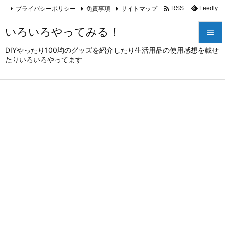

プライバシーポリシー
免責事項
サイトマップ
Feedly
RSS
いろいろやってみる！

DIYやったり100均のグッズを紹介したり生活用品の使用感想を載せ

たりいろいろやってます
メニュ

サイド

前へ

次へ

検索