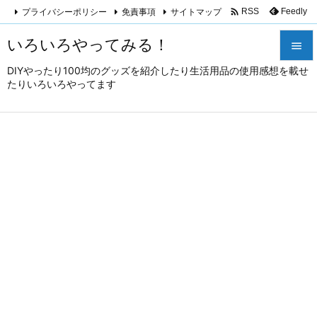

プライバシーポリシー
免責事項
サイトマップ
Feedly
RSS
いろいろやってみる！

DIYやったり100均のグッズを紹介したり生活用品の使用感想を載せ

たりいろいろやってます
メニュ

サイド

前へ

次へ

検索