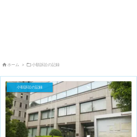

ホーム
>

小額訴訟の記録
小額訴訟の記録