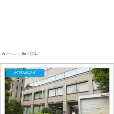

ホーム
>

小額訴訟
小額訴訟の記録