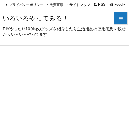

プライバシーポリシー
免責事項
サイトマップ
Feedly
RSS
いろいろやってみる！

DIYやったり100均のグッズを紹介したり生活用品の使用感想を載せ

たりいろいろやってます
メニュ

サイド

前へ

次へ

検索