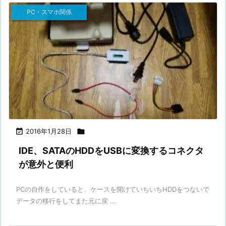
PC・スマホ関係

2016年1月28日

IDE、SATAのHDDをUSBに変換するコネクタ
が意外と便利
PCの自作をしていると、ケースを開けていちいちHDDをつないで
データの移行をしてまた元に戻 ...