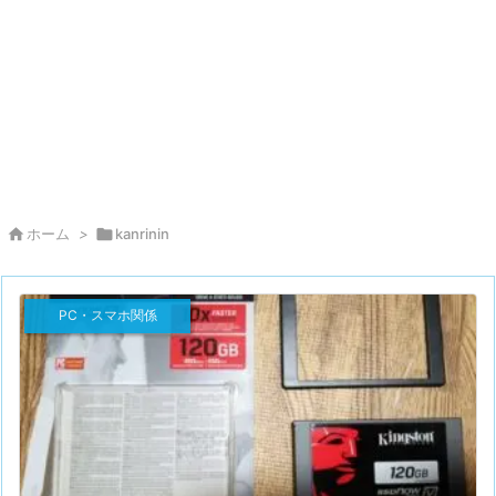

ホーム
>

kanrinin
PC・スマホ関係