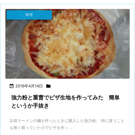
料理

2016年4月14日

強力粉と重曹でピザ生地を作ってみた 簡単
というか手抜き
以前ラーメンの麺を作ったときに購入した強力粉。 特に使うこと
も無く眠っていたのでピザを作っ ...