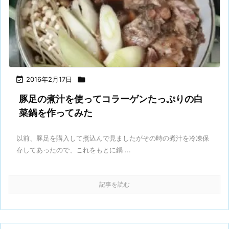

2016年2月17日

豚足の煮汁を使ってコラーゲンたっぷりの白
菜鍋を作ってみた
以前、豚足を購入して煮込んで見ましたがその時の煮汁を冷凍保
存してあったので、これをもとに鍋 ...
記事を読む