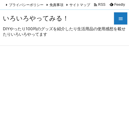

プライバシーポリシー
免責事項
サイトマップ
Feedly
RSS
いろいろやってみる！

DIYやったり100均のグッズを紹介したり生活用品の使用感想を載せ

たりいろいろやってます
メニュ

サイド

前へ

次へ

検索