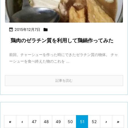

2015年12月7日

鶏肉のゼラチン質を利用して鶏鍋作ってみた
前回、チャーシューを作った時にできたゼラチン質の物体。 チャ
ーシューを食べ終えた物のこれを ...
記事を読む
«
‹
47
48
49
50
51
52
›
»