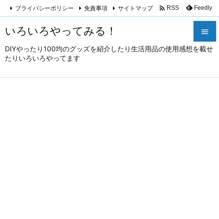

プライバシーポリシー
免責事項
サイトマップ
Feedly
RSS
いろいろやってみる！

DIYやったり100均のグッズを紹介したり生活用品の使用感想を載せ

たりいろいろやってます
メニュ

サイド

前へ

次へ

検索