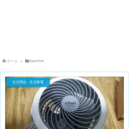

ホーム
>

kanrinin
生活用品・生活家電