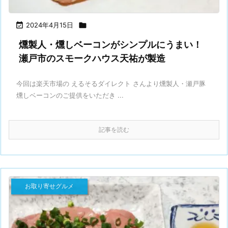

2024年4月15日

燻製人・燻しベーコンがシンプルにうまい！
瀬戸市のスモークハウス天祐が製造
今回は楽天市場の えるそるダイレクト さんより燻製人・瀬戸豚
燻しベーコンのご提供をいただき ...
記事を読む
お取り寄せグルメ