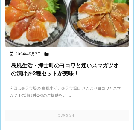

2024年5月7日

島風生活・海士町のヨコワと迷いスマガツオ
の漬け丼2種セットが美味！
今回は楽天市場の 島風生活。楽天市場店 さんよりヨコワとスマ
ガツオの漬け丼2種のご提供をい ...
記事を読む