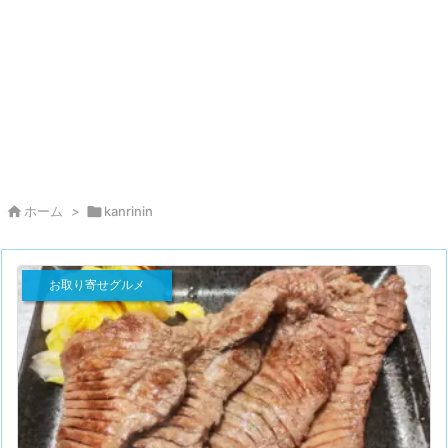

ホーム
>

kanrinin
お取り寄せグルメ