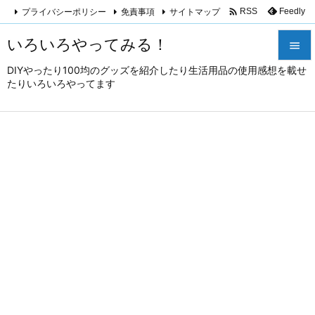

プライバシーポリシー
免責事項
サイトマップ
Feedly
RSS
いろいろやってみる！

DIYやったり100均のグッズを紹介したり生活用品の使用感想を載せ

たりいろいろやってます
メニュ

サイド

前へ

次へ

検索