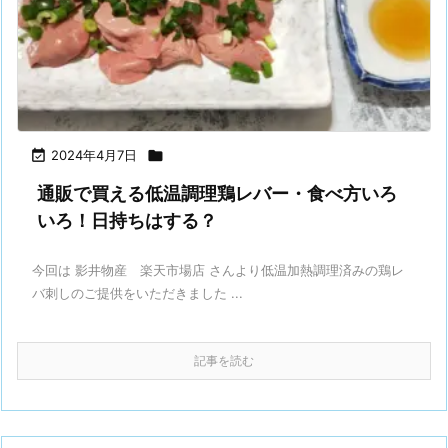

2024年4月7日

通販で買える低温調理鶏レバー・食べ方いろ
いろ！日持ちはする？
今回は 影井物産 楽天市場店 さんより低温加熱調理済みの鶏レ
バ刺しのご提供をいただきました ...
記事を読む