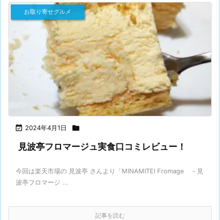
お取り寄せグルメ

2024年4月1日

見波亭フロマージュ実食口コミレビュー！
今回は楽天市場の 見波亭 さんより「MINAMITEI Fromage －見
波亭フロマージ ...
記事を読む