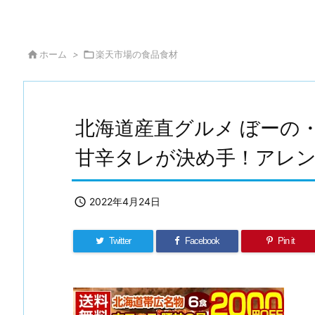

ホーム
>

楽天市場の食品食材
北海道産直グルメ ぼーの
甘辛タレが決め手！アレ

2022年4月24日
Twitter
Facebook
Pin it