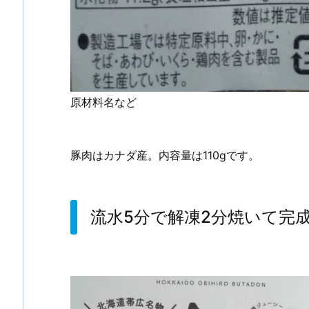
原材料名など
豚肉はカナダ産。内容量は110gです。
流水5分で解凍2分焼いて完