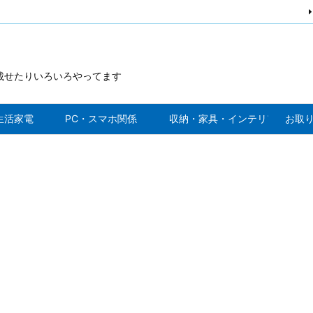
を載せたりいろいろやってます
生活家電
PC・スマホ関係
収納・家具・インテリア
お取