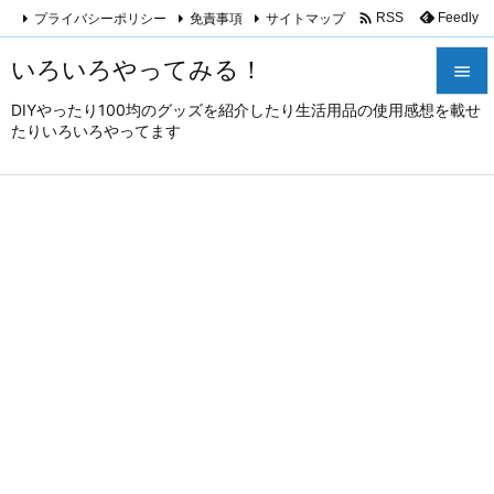

プライバシーポリシー
免責事項
サイトマップ
Feedly
RSS
いろいろやってみる！

DIYやったり100均のグッズを紹介したり生活用品の使用感想を載せ

たりいろいろやってます
メニュ

サイド

前へ

次へ

検索