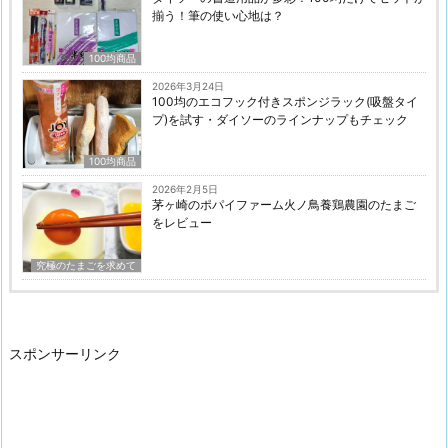
揃う！筆の使い心地は？
100均商品
2026年3月24日
100均のエコフック付きスポンジラック(吸盤タイ
プ)を試す・ダイソーのラインナップもチェック
100均商品
2026年2月5日
茅ヶ崎のポパイファーム火ノ鳥養鶏農園のたまご
をレビュー
究極のたまごを求めて
スポンサーリンク