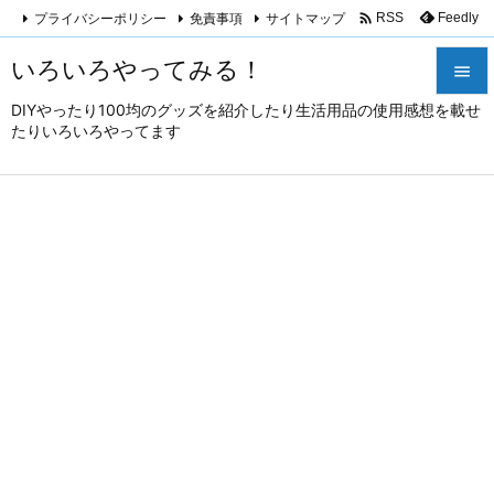

プライバシーポリシー
免責事項
サイトマップ
Feedly
RSS
いろいろやってみる！

DIYやったり100均のグッズを紹介したり生活用品の使用感想を載せ

たりいろいろやってます
メニュ

サイド

前へ

次へ

検索