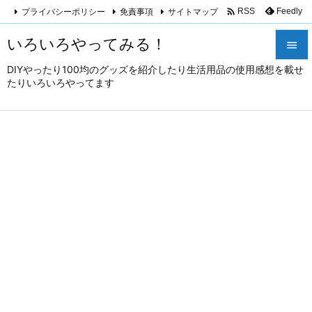

プライバシーポリシー
免責事項
サイトマップ
Feedly
RSS
いろいろやってみる！

DIYやったり100均のグッズを紹介したり生活用品の使用感想を載せ

たりいろいろやってます
メニュ

サイド

前へ

次へ

検索