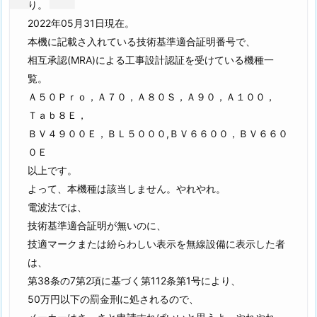
り。
2022年05月31日現在。
本機に記載さ入れている技術基準適合証明番号で、
相互承認(MRA)による工事設計認証を受けている機種一
覧。
Ａ５０Ｐｒｏ，Ａ７０，Ａ８０Ｓ，Ａ９０，Ａ１００，
Ｔａｂ８Ｅ，
ＢＶ４９００Ｅ，ＢＬ５０００,ＢＶ６６００，ＢＶ６６０
０Ｅ
以上です。
よって、本機種は該当しません。やれやれ。
電波法では、
技術基準適合証明が無いのに、
技適マークまたは紛らわしい表示を無線設備に表示した者
は、
第38条の7第2項に基づく第112条第1号により、
50万円以下の罰金刑に処されるので、