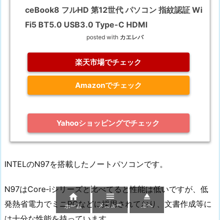
ceBook8 フルHD 第12世代 パソコン 指紋認証 Wi
Fi5 BT5.0 USB3.0 Type-C HDMI
posted with
カエレバ
楽天市場でチェック
Amazonでチェック
Yahooショッピングでチェック
INTELのN97を搭載したノートパソコンです。
N97はCore-iシリーズと比べてると性能は低いですが、低



発熱省電力でミニPCなどに採用されており、文書作成等に
メニュー
上へ
ホーム
は十分な性能を持っています。