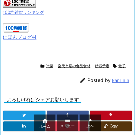
100均雑貨ランキング
にほんブログ村

惣菜
,
楽天市場の食品食材
,
移転予定

餃子

Posted by
kanrinin
よろしければシェアお願いします



メニュー
上へ
Copy
ホーム