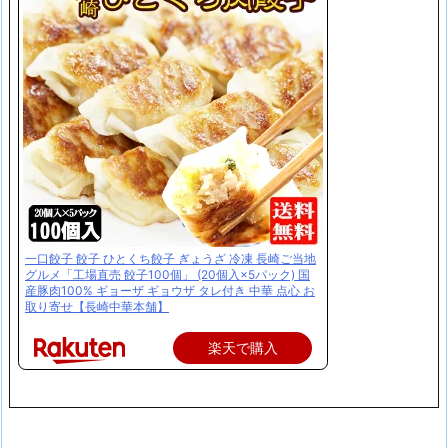
一口餃子 餃子 ひとくち餃子 ぎょうざ 冷凍 長崎ご当地
グルメ「工場直売 餃子100個」 (20個入×5パック) 国
産豚肉100% ギョーザ ギョウザ タレ付き 中華 点心 お
取り寄せ【長崎中華本舗】
楽天で購入