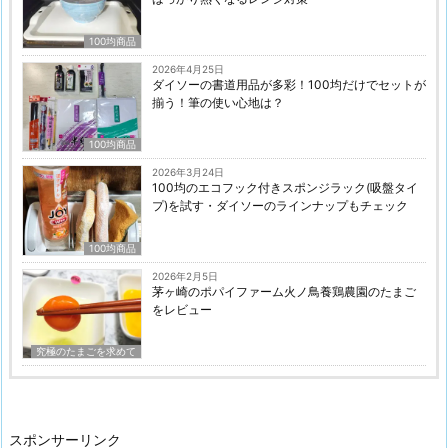
100均商品
2026年4月25日
ダイソーの書道用品が多彩！100均だけでセットが
揃う！筆の使い心地は？
100均商品
2026年3月24日
100均のエコフック付きスポンジラック(吸盤タイ
プ)を試す・ダイソーのラインナップもチェック
100均商品
2026年2月5日
茅ヶ崎のポパイファーム火ノ鳥養鶏農園のたまご
をレビュー
究極のたまごを求めて
スポンサーリンク