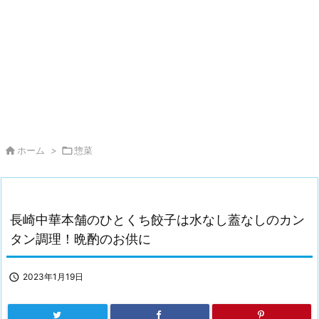

ホーム
>

惣菜
長崎中華本舗のひとくち餃子は水なし蓋なしのカン
タン調理！晩酌のお供に

2023年1月19日