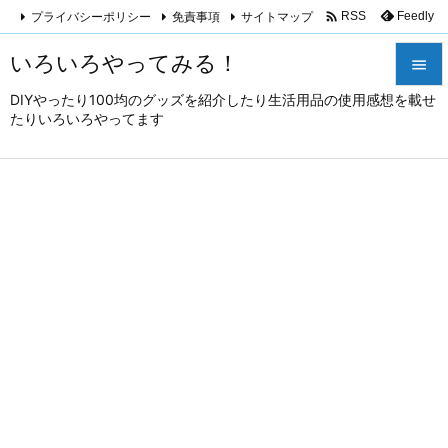

プライバシーポリシー
免責事項
サイトマップ
Feedly
RSS
いろいろやってみる！

DIYやったり100均のグッズを紹介したり生活用品の使用感想を載せ

たりいろいろやってます
メニュ

サイド

前へ

次へ

検索