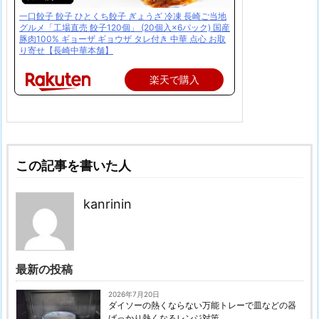
一口餃子 餃子 ひとくち餃子 ぎょうざ 冷凍 長崎ご当地
グルメ「工場直売 餃子120個」 (20個入×6パック) 国産
豚肉100% ギョーザ ギョウザ タレ付き 中華 点心 お取
り寄せ【長崎中華本舗】
楽天で購入
この記事を書いた人
kanrinin
最新の投稿
2026年7月20日
ダイソーの熱くならない万能トレーで皿などの器
ばっかり熱くなるレンジ対策