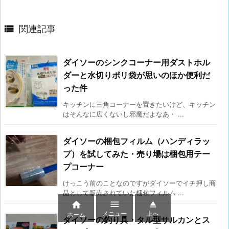

関連記事
ダイソーのシンクコーナー用ダストホル
ダーと水切りポリ袋が思いのほか便利だ
った件
キッチンに三角コーナーを置きたいけど、キッチン
はそんなに広くないし邪魔だよなあ・ ...
ダイソーの梱包フィルム（ハンディラッ
プ）を試してみた・売り場は梱包用テー
プコーナー
けっこう前のことなのですがダイソーでイチ押し商
品として販売されていた梱包フィルム ...



メニュー
上へ
ホーム
ダイソーの釣り具・タル型サルカンとス