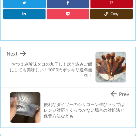
Copy

Next
おつまみ珍味タコの丸干し！炊き込みご飯
にしても美味しい！1000円ポッキリ送料無
料！

Prev
便利なダイソーのシリコーン伸びラップは
レンジ対応？くっつかない場合の対処法と
保管方法なども