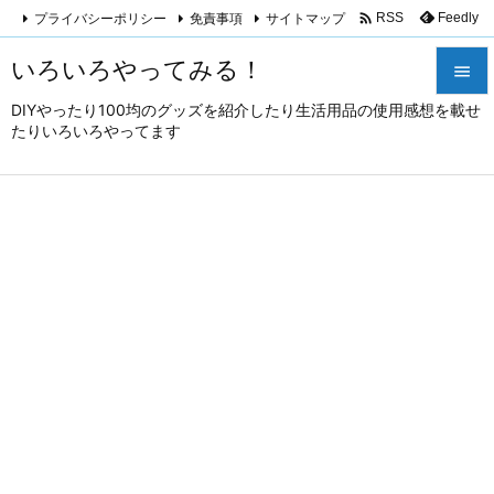

プライバシーポリシー
免責事項
サイトマップ
Feedly
RSS
いろいろやってみる！

DIYやったり100均のグッズを紹介したり生活用品の使用感想を載せ

たりいろいろやってます
メニュ

サイド

前へ

次へ

検索