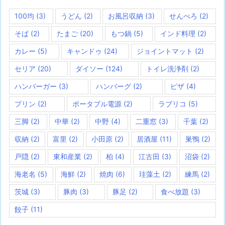
100均
(3)
うどん
(2)
お風呂収納
(3)
せんべろ
(2)
そば
(2)
たまご
(20)
もつ鍋
(5)
インド料理
(2)
カレー
(5)
キャンドゥ
(24)
ジョイントマット
(2)
セリア
(20)
ダイソー
(124)
トイレ洗浄剤
(2)
ハンバーガー
(3)
ハンバーグ
(2)
ピザ
(4)
プリン
(2)
ポータブル電源
(2)
ラブリコ
(5)
三脚
(2)
中華
(2)
中野
(4)
二重窓
(3)
千葉
(2)
収納
(2)
富里
(2)
小田原
(2)
居酒屋
(11)
巣鴨
(2)
戸隠
(2)
東和産業
(2)
柏
(4)
江古田
(3)
沼袋
(2)
海老名
(5)
海鮮
(2)
焼肉
(6)
珪藻土
(2)
練馬
(2)
茨城
(3)
豚肉
(3)
豚足
(2)
食べ放題
(3)
餃子
(11)