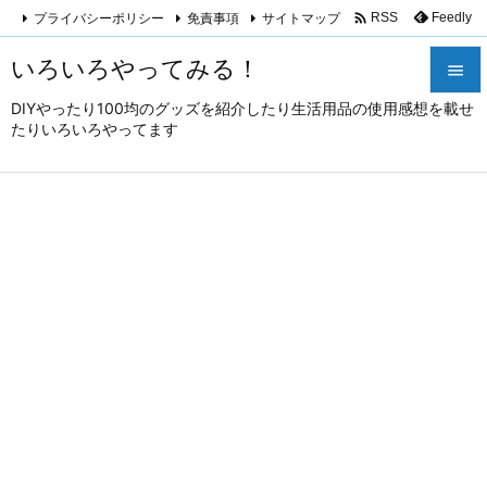

プライバシーポリシー
免責事項
サイトマップ
Feedly
RSS
いろいろやってみる！

DIYやったり100均のグッズを紹介したり生活用品の使用感想を載せ

たりいろいろやってます
メニュ

サイド

前へ

次へ

検索