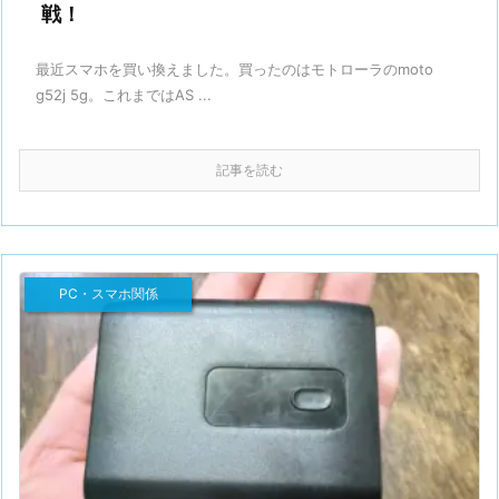
戦！
最近スマホを買い換えました。買ったのはモトローラのmoto
g52j 5g。これまではAS ...
記事を読む
PC・スマホ関係